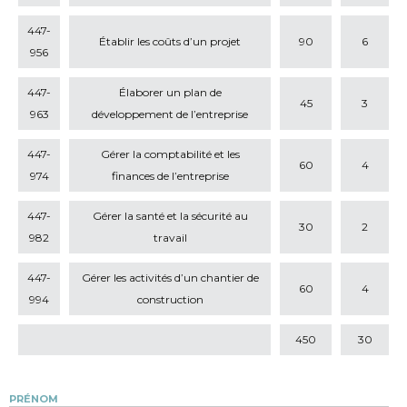
447-
Établir les coûts d’un projet
90
6
956
447-
Élaborer un plan de
45
3
963
développement de l’entreprise
447-
Gérer la comptabilité et les
60
4
974
finances de l’entreprise
447-
Gérer la santé et la sécurité au
30
2
982
travail
447-
Gérer les activités d’un chantier de
60
4
994
construction
450
30
PRÉNOM