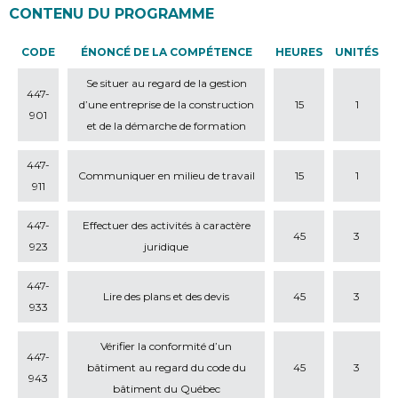
CONTENU DU PROGRAMME
CODE
ÉNONCÉ DE LA COMPÉTENCE
HEURES
UNITÉS
Se situer au regard de la gestion
447-
d’une entreprise de la construction
15
1
901
et de la démarche de formation
447-
Communiquer en milieu de travail
15
1
911
447-
Effectuer des activités à caractère
45
3
923
juridique
447-
Lire des plans et des devis
45
3
933
Vérifier la conformité d’un
447-
bâtiment au regard du code du
45
3
943
bâtiment du Québec