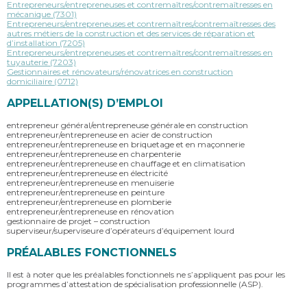
Entrepreneurs/entrepreneuses et contremaîtres/contremaîtresses en
mécanique (7301)
Entrepreneurs/entrepreneuses et contremaîtres/contremaîtresses des
autres métiers de la construction et des services de réparation et
d’installation (7205)
Entrepreneurs/entrepreneuses et contremaîtres/contremaîtresses en
tuyauterie (7203)
Gestionnaires et rénovateurs/rénovatrices en construction
domiciliaire (0712)
APPELLATION(S) D’EMPLOI
entrepreneur général/entrepreneuse générale en construction
entrepreneur/entrepreneuse en acier de construction
entrepreneur/entrepreneuse en briquetage et en maçonnerie
entrepreneur/entrepreneuse en charpenterie
entrepreneur/entrepreneuse en chauffage et en climatisation
entrepreneur/entrepreneuse en électricité
entrepreneur/entrepreneuse en menuiserie
entrepreneur/entrepreneuse en peinture
entrepreneur/entrepreneuse en plomberie
entrepreneur/entrepreneuse en rénovation
gestionnaire de projet – construction
superviseur/superviseure d’opérateurs d’équipement lourd
PRÉALABLES FONCTIONNELS
Il est à noter que les préalables fonctionnels ne s’appliquent pas pour les
programmes d’attestation de spécialisation professionnelle (ASP).