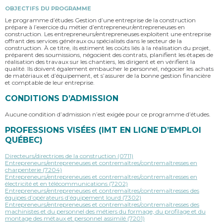
OBJECTIFS DU PROGRAMME
Le programme d’études Gestion d’une entreprise de la construction
prépare à l’exercice du métier d’entrepreneur/entrepreneuses en
construction. Les entrepreneurs/entrepreneuses exploitent une entreprise
offrant des services généraux ou spécialisés dans le secteur de la
construction. À ce titre, ils estiment les coûts liés à la réalisation du projet,
préparent des soumissions, négocient des contrats, planifient les étapes de
réalisation des travaux sur les chantiers, les dirigent et en vérifient la
qualité. Ils doivent également embaucher le personnel, négocier les achats
de matériaux et d’équipement, et s’assurer de la bonne gestion financière
et comptable de leur entreprise.
CONDITIONS D’ADMISSION
Aucune condition d’admission n’est exigée pour ce programme d’études.
PROFESSIONS VISÉES (IMT EN LIGNE D’EMPLOI
QUÉBEC)
Directeurs/directrices de la construction (0711)
Entrepreneurs/entrepreneuses et contremaîtres/contremaîtresses en
charpenterie (7204)
Entrepreneurs/entrepreneuses et contremaîtres/contremaîtresses en
électricité et en télécommunications (7202)
Entrepreneurs/entrepreneuses et contremaîtres/contremaîtresses des
équipes d’opérateurs d’équipement lourd (7302)
Entrepreneurs/entrepreneuses et contremaîtres/contremaîtresses des
machinistes et du personnel des métiers du formage, du profilage et du
montage des métaux et personnel assimilé (7201)